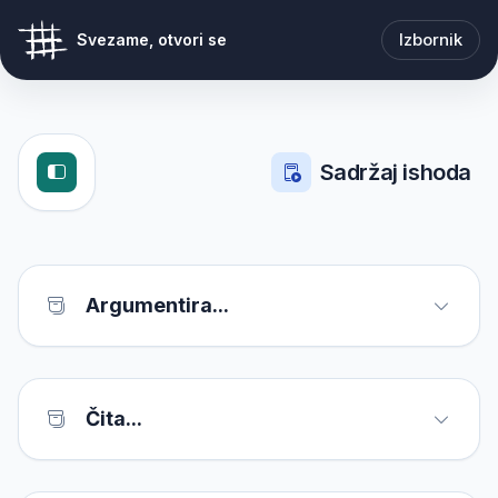
Izbornik
Svezame, otvori se
Sadržaj ishoda
Argumentira...
Čita...