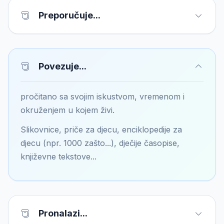
Preporučuje...
Povezuje...
pročitano sa svojim iskustvom, vremenom i
okruženjem u kojem živi.
Slikovnice, priče za djecu, enciklopedije za
djecu (npr. 1000 zašto...), dječije časopise,
književne tekstove...
Pronalazi...